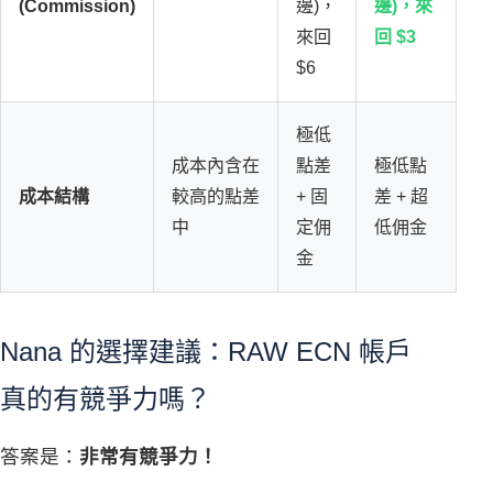
(Commission)
邊)，
邊)，來
來回
回 $3
$6
極低
成本內含在
點差
極低點
成本結構
較高的點差
+ 固
差 + 超
中
定佣
低佣金
金
Nana 的選擇建議：RAW ECN 帳戶
真的有競爭力嗎？
答案是：
非常有競爭力！