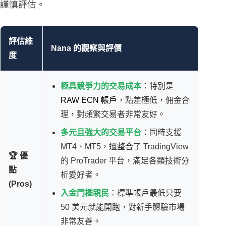
謹慎評估。
評估維
Nana 的觀察與評價
度
極具競爭力的交易成本
：特別是
RAW ECN 帳戶
，點差極低，佣金合
理，對頻繁交易者非常友好。
多元且強大的交易平台
：同時支援
MT4、MT5，還整合了 TradingView
🏆 優
的 ProTrader 平台，滿足各類技術分
點
析愛好者。
(Pros)
入金門檻親民
：標準帳戶最低只要
50 美元就能開跑，對新手體驗市場
非常友善。