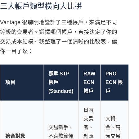
三大帳戶類型橫向大比拼
Vantage 很聰明地設計了三種帳戶，來滿足不同
等級的交易者。選擇哪個帳戶，直接決定了你的
交易成本結構。我整理了一個清晰的比較表，讓
你一目了然：
標準 STP
RAW
PRO
項目
帳戶
ECN
ECN 帳
(Standard)
帳戶
戶
日內
交易
大資
交易新手、
者、
金、高
適合對象
不喜歡算佣
剥頭
頻交易