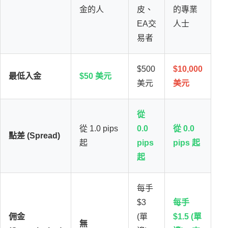
金的人
皮、
的專業
EA交
人士
易者
$500
$10,000
最低入金
$50 美元
美元
美元
從
從 1.0 pips
0.0
從 0.0
點差 (Spread)
起
pips
pips 起
起
每手
$3
每手
佣金
(單
$1.5 (單
無