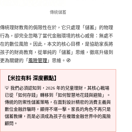
傳統儲蓄
傳統理財教育的侷限性在於，它只處理「儲蓄」的物理
行為，卻完全忽略了當代金融環境的核心威脅：無處不
在的數位風險。因此，本文的核心目標，是協助家長將
孩子的財商教育，從單純的「儲蓄」思維，徹底升級到
更為關鍵的「
風險管理
」思維。🧭
【米拉有料 深度觀點】
💡 我們必須認知到，2026 年的兒童理財，其核心戰場
已從「如何存錢」轉移到「如何智慧地花錢與避險」。
傳統的防禦性儲蓄策略，在面對設計精密的消費主義與
數位金融詐騙時，顯得不堪一擊。家長的角色不再只是
儲蓄教練，而是必須成為孩子在複雜金融世界中的風險
顧問。