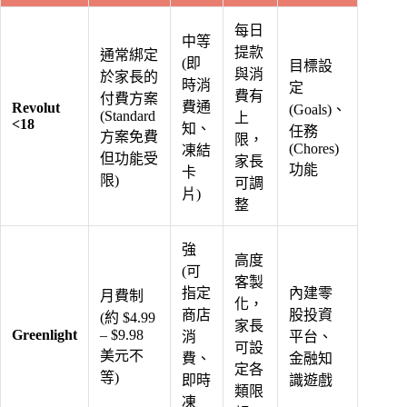
每日
中等
提款
通常綁定
(即
目標設
與消
於家長的
時消
定
費有
付費方案
費通
Revolut
(Goals)、
(Standard
上
<18
知、
任務
方案免費
限，
(Chores)
凍結
但功能受
家長
功能
卡
限)
可調
片)
整
強
高度
(可
客製
指定
內建零
月費制
化，
商店
股投資
(約 $4.99
家長
Greenlight
– $9.98
消
平台、
可設
美元不
費、
金融知
定各
等)
即時
識遊戲
類限
凍