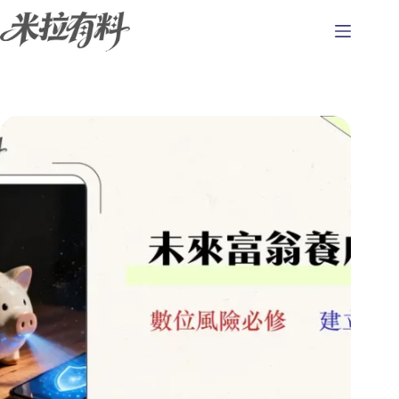
跳
至
主
要
內
容