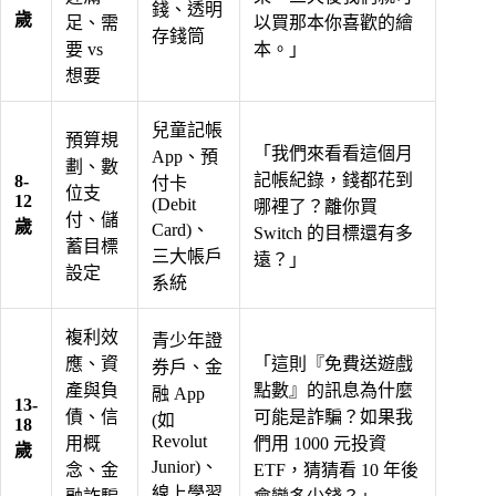
錢、透明
歲
足、需
以買那本你喜歡的繪
存錢筒
要 vs
本。」
想要
兒童記帳
預算規
「我們來看看這個月
App、預
劃、數
記帳紀錄，錢都花到
8-
付卡
位支
12
(Debit
哪裡了？離你買
付、儲
歲
Card)、
Switch 的目標還有多
蓄目標
三大帳戶
遠？」
設定
系統
複利效
青少年證
應、資
「這則『免費送遊戲
券戶、金
產與負
點數』的訊息為什麼
融 App
13-
債、信
可能是詐騙？如果我
(如
18
Revolut
用概
們用 1000 元投資
歲
Junior)、
念、金
ETF，猜猜看 10 年後
線上學習