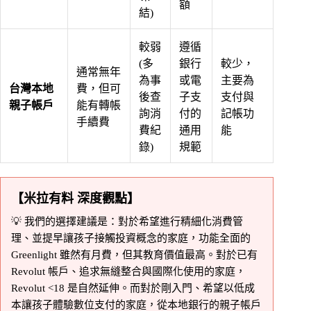
額
結)
較弱
遵循
(多
銀行
較少，
通常無年
為事
或電
主要為
台灣本地
費，但可
後查
子支
支付與
親子帳戶
能有轉帳
詢消
付的
記帳功
手續費
費紀
通用
能
錄)
規範
【米拉有料 深度觀點】
💡 我們的選擇建議是：對於希望進行精細化消費管
理、並提早讓孩子接觸投資概念的家庭，功能全面的
Greenlight 雖然有月費，但其教育價值最高。對於已有
Revolut 帳戶、追求無縫整合與國際化使用的家庭，
Revolut <18 是自然延伸。而對於剛入門、希望以低成
本讓孩子體驗數位支付的家庭，從本地銀行的親子帳戶