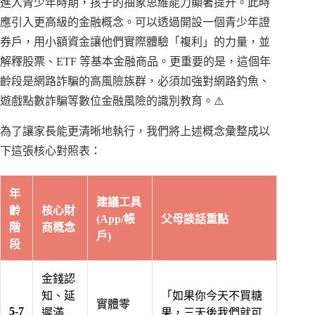
進入青少年時期，孩子的抽象思維能力顯著提升。此時
應引入更高級的金融概念。可以透過開設一個青少年證
券戶，用小額資金讓他們實際體驗「複利」的力量，並
解釋股票、ETF 等基本金融商品。更重要的是，這個年
齡段是網路詐騙的高風險族群，必須加強對網路釣魚、
遊戲點數詐騙等數位金融風險的識別教育。⚠️
為了讓家長能更清晰地執行，我們將上述概念彙整成以
下這張核心對照表：
年
建議工具
齡
核心財
(App/帳
父母談話重點
階
商概念
戶)
段
金錢認
知、延
「如果你今天不買糖
實體零
5-7
遲滿
果，三天後我們就可