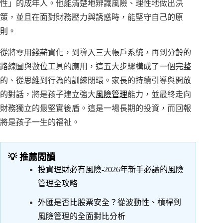
性」的成年人。他能清楚地辨識風險、理性地做出決
策，並且在面對財務壓力與誘惑時，能堅守自己的原
則。
從將零用錢薪資化，到導入三大帳戶系統，再到分齡的
路線圖與數位工具的應用，這五大步驟構成了一個完整
的、從思維到行為的訓練閉環。家長的持續引導與開放
的對話，將是孩子建立強大
風險管理
能力，並最終走向
財務獨立的最堅實後盾。這是一場長期的投資，而回報
將是孩子一生的福祉。
💡 推薦閱讀
投資理財必有風險-2026年新手必讀的風險
管理全攻略
外匯是否比股票安全？從波動性、槓桿到
風險管理的全面對比分析