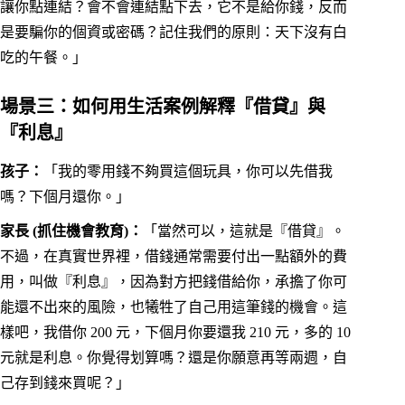
讓你點連結？會不會連結點下去，它不是給你錢，反而
是要騙你的個資或密碼？記住我們的原則：天下沒有白
吃的午餐。」
場景三：如何用生活案例解釋『借貸』與
『利息』
孩子：
「我的零用錢不夠買這個玩具，你可以先借我
嗎？下個月還你。」
家長 (抓住機會教育)：
「當然可以，這就是『借貸』。
不過，在真實世界裡，借錢通常需要付出一點額外的費
用，叫做『利息』，因為對方把錢借給你，承擔了你可
能還不出來的風險，也犧牲了自己用這筆錢的機會。這
樣吧，我借你 200 元，下個月你要還我 210 元，多的 10
元就是利息。你覺得划算嗎？還是你願意再等兩週，自
己存到錢來買呢？」