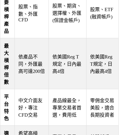
要
股票、期貨、
股票、指
槓
股票、ETF
選擇權、外匯
數、外匯
桿
(融資帳戶)
CFD
(保證金帳戶)
產
品
最
大
依產品不
依美國Reg T
依美國Reg
槓
同，外匯最
規定，日內最
T規定，日
桿
高可達200倍
高4倍
內最高4倍
倍
數
平
中文介面友
產品線最全，
零佣金交易
台
好，專注
專業交易者首
美股，適合
特
CFD交易
選，費用低
長期投資者
色
適
希望高槓