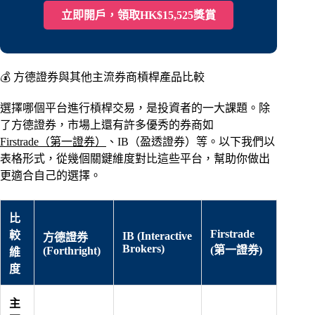
立即開戶，領取HK$15,525獎賞
💰 方德證券與其他主流券商槓桿產品比較
選擇哪個平台進行槓桿交易，是投資者的一大課題。除
了方德證券，市場上還有許多優秀的券商如
Firstrade（第一證券）
、IB（盈透證券）等。以下我們以
表格形式，從幾個關鍵維度對比這些平台，幫助你做出
更適合自己的選擇。
比
Firstrade
較
IB (Interactive
方德證券
Brokers)
(第一證券)
(Forthright)
維
度
主