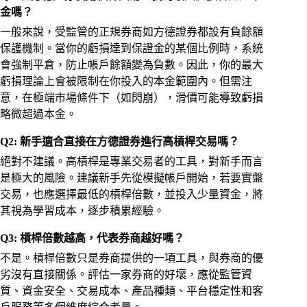
金嗎？
一般來說，受監管的正規券商如方德證券都設有負餘額
保護機制。當你的虧損達到保證金的某個比例時，系統
會強制平倉，防止帳戶餘額變為負數。因此，你的最大
虧損理論上會被限制在你投入的本金範圍內。但需注
意，在極端市場條件下（如閃崩），滑價可能導致虧損
略微超過本金。
Q2: 新手適合直接在方德證券進行高槓桿交易嗎？
絕對不建議。高槓桿是專業交易者的工具，對新手而言
是極大的風險。建議新手先從模擬帳戶開始，若要實盤
交易，也應選擇最低的槓桿倍數，並投入少量資金，將
其視為學習成本，逐步積累經驗。
Q3: 槓桿倍數越高，代表券商越好嗎？
不是。槓桿倍數只是券商提供的一項工具，與券商的優
劣沒有直接關係。評估一家券商的好壞，應從監管資
質、資金安全、交易成本、產品種類、平台穩定性和客