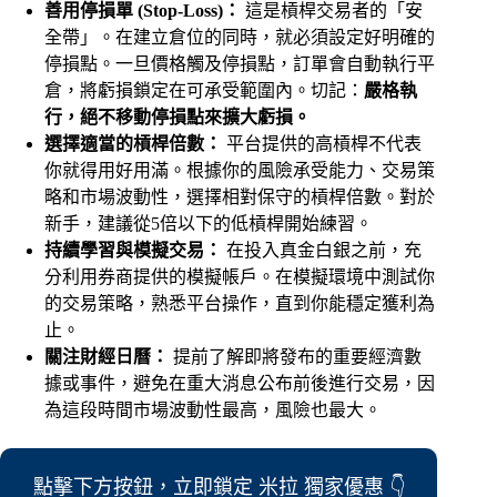
善用停損單 (Stop-Loss)：
這是槓桿交易者的「安
全帶」。在建立倉位的同時，就必須設定好明確的
停損點。一旦價格觸及停損點，訂單會自動執行平
倉，將虧損鎖定在可承受範圍內。切記：
嚴格執
行，絕不移動停損點來擴大虧損。
選擇適當的槓桿倍數：
平台提供的高槓桿不代表
你就得用好用滿。根據你的風險承受能力、交易策
略和市場波動性，選擇相對保守的槓桿倍數。對於
新手，建議從5倍以下的低槓桿開始練習。
持續學習與模擬交易：
在投入真金白銀之前，充
分利用券商提供的模擬帳戶。在模擬環境中測試你
的交易策略，熟悉平台操作，直到你能穩定獲利為
止。
關注財經日曆：
提前了解即將發布的重要經濟數
據或事件，避免在重大消息公布前後進行交易，因
為這段時間市場波動性最高，風險也最大。
點擊下方按鈕，立即鎖定 米拉 獨家優惠 👇