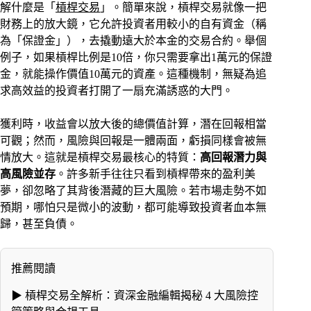
解什麼是「
槓桿交易
」。簡單來說，槓桿交易就像一把
財務上的放大鏡，它允許投資者用較小的自有資金（稱
為「保證金」），去撬動遠大於本金的交易合約。舉個
例子，如果槓桿比例是10倍，你只需要拿出1萬元的保證
金，就能操作價值10萬元的資產。這種機制，無疑為追
求高效益的投資者打開了一扇充滿誘惑的大門。
獲利時，收益會以放大後的總價值計算，潛在回報相當
可觀；然而，風險與回報是一體兩面，虧損同樣會被無
情放大。這就是槓桿交易最核心的特質：
高回報潛力與
高風險並存
。許多新手往往只看到槓桿帶來的盈利美
夢，卻忽略了其背後潛藏的巨大風險。若市場走勢不如
預期，哪怕只是微小的波動，都可能導致投資者血本無
歸，甚至負債。
推薦閱讀
▶
槓桿交易全解析：資深金融編輯揭秘 4 大風險控