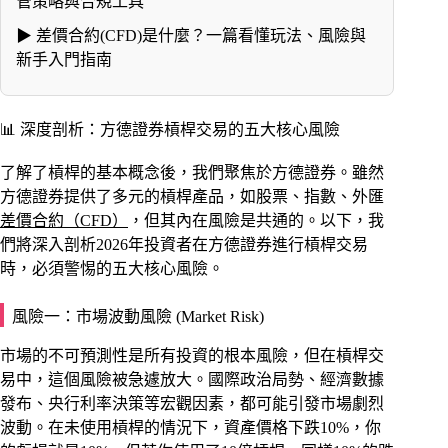
管策略與合規工具
▶
差價合約(CFD)是什麼？一篇看懂玩法、風險與
新手入門指南
📊 深度剖析：方德證券槓桿交易的五大核心風險
了解了槓桿的基本概念後，我們聚焦於方德證券。雖然
方德證券提供了多元的槓桿產品，如股票、指數、外匯
差價合約（CFD）
，但其內在風險是共通的。以下，我
們將深入剖析2026年投資者在方德證券進行槓桿交易
時，必須警惕的五大核心風險。
風險一：市場波動風險 (Market Risk)
市場的不可預測性是所有投資的根本風險，但在槓桿交
易中，這個風險被急遽放大。國際政治局勢、經濟數據
發布、央行利率決策等宏觀因素，都可能引發市場劇烈
波動。在未使用槓桿的情況下，資產價格下跌10%，你