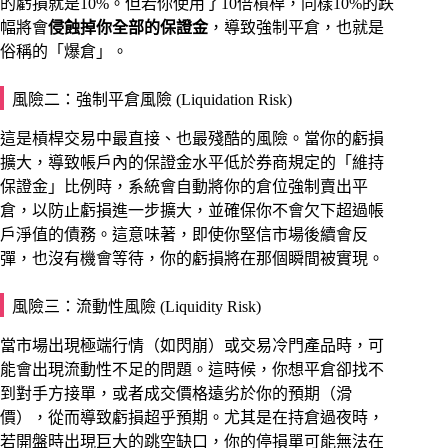
的虧損就是10%。但若你使用了10倍槓桿，同樣10%的跌
幅將會
侵蝕掉你全部的保證金
，導致強制平倉，也就是
俗稱的「爆倉」。
風險二：強制平倉風險 (Liquidation Risk)
這是槓桿交易中最直接、也最殘酷的風險。當你的虧損
擴大，導致帳戶內的保證金水平低於券商規定的「維持
保證金」比例時，系統會自動將你的倉位強制賣出平
倉，以防止虧損進一步擴大，並確保你不會欠下超過帳
戶淨值的債務。這意味著，即使你堅信市場後續會反
彈，也沒有機會等待，你的虧損將在那個瞬間被實現。
風險三：流動性風險 (Liquidity Risk)
當市場出現極端行情（如閃崩）或交易冷門產品時，可
能會出現流動性不足的問題。這時候，你想平倉卻找不
到對手方接單，或者成交價格遠劣於你的預期（滑
價），從而導致虧損超乎預期。尤其是在持倉過夜時，
若開盤時出現巨大的跳空缺口，你的停損單可能無法在