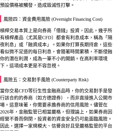
預設價格被觸發，造成毀滅性打擊。
風險四：資金費用風險 (Overnight Financing Cost)
槓桿交易本質上是向券商「借錢」投資，因此，幾乎所
有槓桿產品（尤其是CFD）都會有利息成本，稱為「隔
夜利息」或「融資成本」。如果你打算長期持倉，這些
看似微不足道的每日利息，會隨著時間累積，不斷侵蝕
你的潛在利潤，成為一筆不小的開銷。在高利率環境
下，這項成本更是不容忽視。
風險五：交易對手風險 (Counterparty Risk)
當你交易CFD等衍生性金融商品時，你的交易對手是發
行該合約的券商（如方德證券），而非直接進入公開市
場。這意味著，你需要承擔券商的信用風險。儘管在
2026年，金融監管已相當嚴格，但理論上，如果券商因
經營不善而倒閉，投資者的資金安全仍可能面臨風險。
因此，選擇一家規模大、信譽良好且受嚴格監管的平台