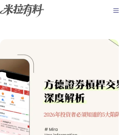
跳
至
主
要
內
容