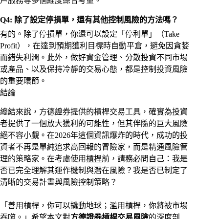
戶服務等多個維度綜合考量。
Q4: 除了設定停損單，還有其他控制風險的方法嗎？
有的。除了停損單，你還可以設定「停利單」（Take
Profit），在達到預期獲利目標時自動平倉，避免因貪婪
而錯失利潤。此外，做好資金管理、分散投資不同市場
或產品、以及保持冷靜的交易心態，都是控制
投資風險
的重要環節。
結論
總結來說，方德證券提供的槓桿交易工具，確實為投資
者提供了一個放大獲利的可能性，但其伴隨的巨大風險
絕不容小覷。在2026年這個資訊爆炸的時代，成功的投
資者不再是單純追求高回報的冒險家，而是精通風險管
理的策略家。在考慮使用
槓桿
前，請務必問自己：我是
否已完全理解其運作機制與潛在風險？我是否已制定了
清晰的交易計畫與風險控制策略？
「善用槓桿，你可以撬動地球；濫用槓桿，你將被市場
吞噬。」希望本文對
方德證券槓桿交易風險
的深度剖