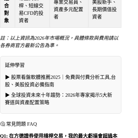
專業交易員、
美股新手、
合
桿、短線交
資產多元配置
長期價值投
對
易CFD的投
者
資者
象
資者
註：以上資訊為2026年市場概況，具體條款與費用請以
各券商官方最新公告為準。
延伸學習
▶
股票看盤軟體推薦2025｜免費與付費分析工具,台
股、美股投資必備指南
▶
全球投資未來十年趨勢：2026年專家揭示5大新
賽道與資產配置策略
🤔 常見問題 FAQ
Q1: 在方德證券使用槓桿交易，我的最大虧損會超過本