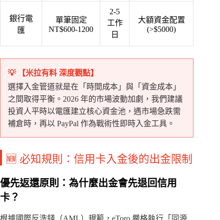
2-5
銀行電
單筆固定
大額資金配置
工作
NT$600-1200
(>$5000)
匯
日
💡 【米拉有料 深度觀點】
選擇入金管道就是在「時間成本」與「資金成本」
之間取得平衡。2026 年的市場波動加劇，我們建議
投資人平時以電匯建立核心資金池，遇市場急跌需
補倉時，再以 PayPal 作為戰術性即時入金工具。
🆕 必知規則：信用卡入金後的出金限制
優先返還原則：為什麼出金會先退回信用
卡？
根據國際反洗錢（AML）規範，eToro 嚴格執行「同源