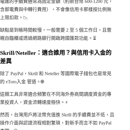
電匯的手續費通常為固定金額（約新台幣 600-1200 元，
含郵電費與中轉行費用），不會像信用卡那樣按比例無
上限扣款。📉
缺點是到帳時間較慢，一般需要 2 至 5 個工作日，且需
親自臨櫃或透過網路銀行開啟跨國匯款功能。⏳
Skrill/Neteller：適合誰用？與信用卡入金的
差異
除了 PayPal，Skrill 和 Neteller 等國際電子錢包也是常見
的 eToro入金 管道。🌐
這類工具非常適合頻繁在不同海外券商間調度資金的專
業投資人，資金流轉速度極快。⚡
然而，台灣用戶將法幣充值進 Skrill 的手續費並不低，且
操作介面與認證流程相對繁瑣，對新手而言不如 PayPal