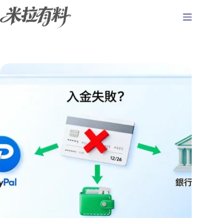
跳
至
主
要
內
容