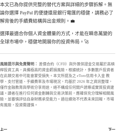
本文已為你提供完整的替代方案與詳細的步驟拆解。無
論你選擇 PayPal 的便捷還是銀行電匯的穩健，請務必了
解背後的手續費結構與出金規則。💼
選擇最適合你個人資金體量的方式，才能在瞬息萬變的
全球市場中，穩健地開展你的投資佈局。🚀
風險提示與免責聲明：
差價合約（CFD）與外匯保證金交易屬於高槓
桿投資工具，具備極高的資金虧損風險。根據統計，多數散戶投資者
在此類交易中可能會蒙受損失。本文所提及之 eToro信用卡入金 教
學、支付管道、手續費率及市場現況，均基於 2026 年之資訊整理，
僅作金融教育與學術分享用途，絕不構成任何開戶誘導或實質投資建
議。讀者在進行任何資金劃轉與交易決策前，應確保充分理解相關風
險，並審慎評估自身財務承受能力。過往績效不代表未來回報，市場
有風險，投資需謹慎。
上一
下一