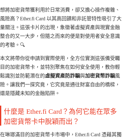
想將加密貨幣獲利用於日常消費，卻又擔心操作複雜、
風險高？Ether.fi Card 以其高回饋和非託管特性吸引了大
量關注。這張卡片的出現，象徵著虛擬資產與現實金融
整合的又一大步，但隨之而來的便是對使用者安全意識
的考驗。🔍
本文將帶你從申請到實際使用，全方位實測這張備受矚
目的加密貨幣卡，並特別聚焦在如何安全使用，教你輕
鬆識別並防範潛在的
虛擬資產防詐騙
與
加密貨幣詐騙
風
險。讓我們一探究竟，它究竟是通往財富自由的橋樑，
還是隱藏未知的金融陷阱。
什麼是 Ether.fi Card？為何它能在眾多
加密貨幣卡中脫穎而出？
在琳瑯滿目的加密貨幣卡市場中，Ether.fi Card 憑藉其獨