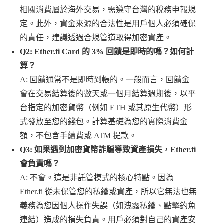
相關消費屬於海外交易，需遵守台灣的稅務申報規
定。此外，資金來源的合法性是用戶個人必須確保
的責任，建議透過合規管道取得加密資產。
Q2: Ether.fi Card 的 3% 回饋是即時的嗎？如何計
算？
A: 回饋通常不是即時到帳的。一般而言，回饋金
會在交易結算後的數天或一個月結算週期後，以平
台指定的加密貨幣（例如 ETH 或其原生代幣）形
式發放至您的錢包。計算基礎為您的實際消費金
額，不包含手續費或 ATM 提款。
Q3: 如果遇到加密貨幣詐騙導致資產損失，Ether.fi
會負責嗎？
A: 不會。這是非託管模式的核心特點。因為
Ether.fi 從未保管您的私鑰或資產，所以它無法也無
義務為您因個人操作失誤（如洩露私鑰、點擊釣魚
連結）造成的損失負責。用戶必須對自己的資產安