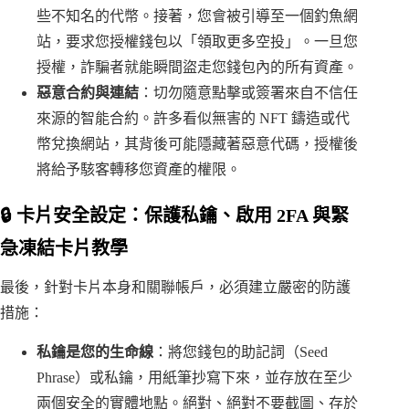
些不知名的代幣。接著，您會被引導至一個釣魚網
站，要求您授權錢包以「領取更多空投」。一旦您
授權，詐騙者就能瞬間盜走您錢包內的所有資產。
惡意合約與連結
：切勿隨意點擊或簽署來自不信任
來源的智能合約。許多看似無害的 NFT 鑄造或代
幣兌換網站，其背後可能隱藏著惡意代碼，授權後
將給予駭客轉移您資產的權限。
🔒 卡片安全設定：保護私鑰、啟用 2FA 與緊
急凍結卡片教學
最後，針對卡片本身和關聯帳戶，必須建立嚴密的防護
措施：
私鑰是您的生命線
：將您錢包的助記詞（Seed
Phrase）或私鑰，用紙筆抄寫下來，並存放在至少
兩個安全的實體地點。絕對、絕對不要截圖、存於