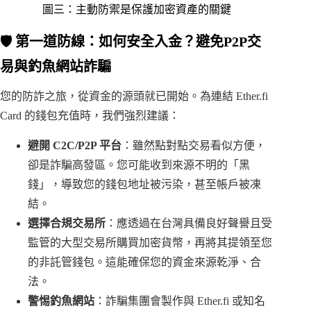
圖三：主動防禦是保護加密資產的關鍵
🛡️ 第一道防線：如何安全入金？避免P2P交
易與釣魚網站詐騙
您的防詐之旅，從資金的源頭就已開始。為連結 Ether.fi
Card 的錢包充值時，我們強烈建議：
避開 C2C/P2P 平台
：雖然點對點交易看似方便，
卻是詐騙高發區。您可能收到來源不明的「黑
錢」，導致您的錢包地址被污染，甚至帳戶被凍
結。
選擇合規交易所
：應透過在台灣具備良好聲譽且受
監管的大型交易所購買加密貨幣，再將其提領至您
的非託管錢包。這能確保您的資金來源乾淨、合
法。
警惕釣魚網站
：詐騙集團會製作與 Ether.fi 或知名