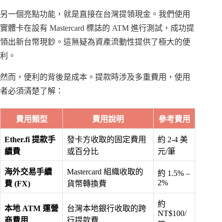
另一個亮點功能，就是直接在台灣提領現金。我們使用
實體卡在設有 Mastercard 標誌的 ATM 進行測試，成功提
領出新台幣現鈔。這無疑為資產流動性提供了極大的便
利。
然而，便利的背後是成本。提款時涉及多重費用，使用
者必須清楚了解：
費用類型
費用說明
參考費用
Ether.fi 提款手
發卡方收取的固定費用
約 2-4 美
續費
或百分比
元/筆
海外交易手續
Mastercard 組織收取的
約 1.5% –
2%
費 (FX)
貨幣轉換費
約
本地 ATM 運營
台灣本地銀行收取的跨
NT$100/
商費用
行提款費