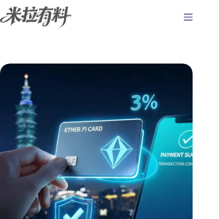
跳
至
主
要
內
容