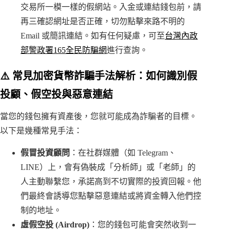
交易所一模一樣的假網站。入金或連結錢包前，請
再三確認網址是否正確，切勿點擊來路不明的
Email 或簡訊連結。如有任何疑慮，可至
台灣內政
部警政署165全民防騙網
進行查詢。
⚠️ 常見加密貨幣詐騙手法解析：如何識別假
投顧、假空投與惡意連結
當您的錢包擁有資產後，您就可能成為詐騙者的目標。
以下是幾種常見手法：
假冒投資顧問
：在社群媒體（如 Telegram、
LINE）上，會有偽裝成「分析師」或「老師」的
人主動聯繫您，承諾高到不切實際的投資回報。他
們最終會誘導您點擊惡意連結或將資金轉入他們控
制的地址。
虛假空投 (Airdrop)
：您的錢包可能會突然收到一