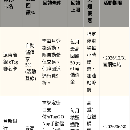
回饋條件
回饋
活動期限
回
卡名
通
上限
饋%
優
惠
指定
需每月登
停車
每月
自動
錄活動，
場每
最高
儲值
遠東商
限自動儲
小時
回饋
~2026/12/31
享
銀 eTag
值交易。
優
50 元
官網連結
5%
eTag
聯名卡
保障國道
惠、
(活動
儲值
通行費9
加油
登錄)
金
折。
站降
價
需綁定街
高
口支
鐵/
每月
付/uTagGO
台鐵
精選
台新銀
App手動儲
購
通路
~2026/06/30
行
最高