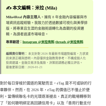
✍️ 本文編輯：米拉 (Mila)
Mila4Real 內容主理人
。擁有 8 年金融內容編審與市
場資訊追蹤經驗。我致力於透過數據可視化與美學排
版，將專業且生澀的金融術語轉化為直觀的投資邏
輯，為讀者過濾市場噪音。
專業驗證：
Instagram @米拉有料
threads @米拉有料
編輯責任聲明：
本文針對 2026 年最新市場趨勢編寫，力求資
訊來源正確與透明。內容僅供金融教育參考，不構成個人化
投資建議。金融交易涉及風險，決策前請務必獨立評估。
最後更新日期：2026-01-21
對於每日穿梭於國道的駕駛而言，eTag 是不可或缺的行
車夥伴。然而，在 2026 年，eTag 的價值已不僅止於便
利。當傳統聯名卡的光環逐漸褪去，真正的戰場轉移到
了「如何聰明綁定高回饋信用卡」以及「善用行動支付