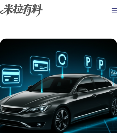
跳
至
主
要
內
容