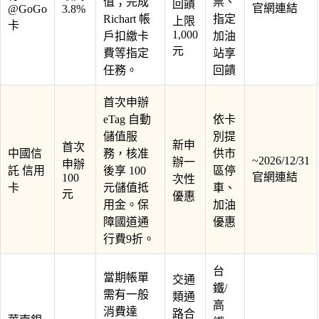
值；完成
票、
回饋
官網連結
@GoGo
3.8%
Richart 帳
指定
上限
卡
1,000
戶扣繳卡
加油
元
費等指定
站享
任務。
回饋
首次申辦
eTag 自動
依卡
儲值服
別提
新申
首次
中國信
務，核准
供市
~2026/12/31
辦一
申辦
託 信用
後享 100
區停
官網連結
100
次性
卡
元儲值抵
車、
元
優惠
用金。保
加油
障國道通
優惠
行費9折。
台
當期帳單
交通
鐵/
需有一般
類通
高
消費達
路合