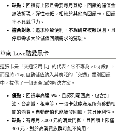
缺點：
回饋有上限且需要每月登錄，回饋的儲值金
無法折現，彈性較低。相較於其他高回饋卡，回饋
率不具競爭力。
適合對象：
追求極致便利，不想研究複雜規則，且
停車需求大於儲值回饋需求的駕駛。
華南 Love酷愛黑卡
這張卡是「交通泛用卡」的代表。它不專為 eTag 設計，
而是將 eTag 自動儲值納入其廣泛的「交通」類別回饋
中，提供了一個更全面的解決方案。
優點：
回饋率高達 5%，且認列範圍廣，包含加
油、台高鐵、租車等，一張卡就能滿足所有移動相
關的消費。自動儲值也能觸發回饋，兼具便利性。
缺點：
有每月 3,000 元的消費門檻，且回饋上限僅
300 元，對於高消費族群可能不夠用。