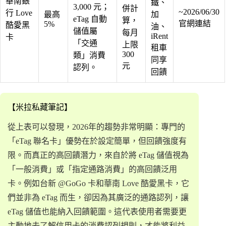
華南銀
鐵、
3,000 元；
併計
~2026/06/30
行 Love
最高
加
eTag 自動
算，
官網連結
5%
酷愛黑
油、
儲值屬
每月
iRent
卡
「交通
上限
租車
300
類」消費
同享
元
認列。
回饋
【米拉私藏筆記】
從上表可以發現，2026年的趨勢非常明顯：專門的
「eTag 聯名卡」優勢在於設定簡單，但回饋強度有
限。而真正的高回饋潛力，來自於將 eTag 儲值視為
「一般消費」或「指定通路消費」的高回饋泛用
卡。例如台新 @GoGo 卡和華南 Love 酷愛黑卡，它
們並非為 eTag 而生，卻因為其廣泛的通路認列，讓
eTag 儲值也能納入回饋範圍。這代表使用者需要更
主動地去了解信用卡的消費認列規則，才能將利益