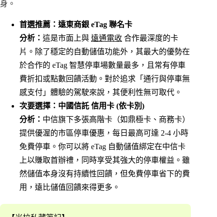
身。
首選推薦：遠東商銀 eTag 聯名卡
分析：
這是市面上與
遠通電收
合作最深度的卡
片。除了穩定的自動儲值功能外，其最大的優勢在
於合作的 eTag 智慧停車場數量最多，且常有停車
費折扣或點數回饋活動。對於追求「通行與停車無
感支付」體驗的駕駛來說，其便利性無可取代。
次要選擇：中國信託 信用卡 (依卡別)
分析：
中信旗下多張高階卡（如鼎極卡、商務卡）
提供優渥的市區停車優惠，每日最高可達 2-4 小時
免費停車。你可以將 eTag 自動儲值綁定在中信卡
上以賺取首辦禮，同時享受其強大的停車權益。雖
然儲值本身沒有持續性回饋，但免費停車省下的費
用，遠比儲值回饋來得更多。