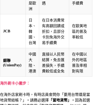
是歐
遇
手續費
洲
日
在日本消費常
本、
有高額回饋或
在歐美地
JCB
韓
折扣，且部分
區的普及
國、
卡別免海外交
率較低
台灣
易手續費
中國
直接以人民幣
在中國以
大
結算，免去匯
外的地區
銀聯
(UnionPay)
陸、
差損失，手續
普及率相
港澳
費較低或全免
對有限
海外刷卡小撇步：
在海外店家刷卡時，有時店員會問你「要用台幣還是當
地貨幣結帳？」。請務必選擇
「當地貨幣」
。因為若選