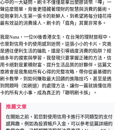
心中的一大疑問。刷卡不僅僅是拿出塑膠貨幣「嗶」一
聲這麼簡單，背後更隱藏著理財的智慧與消費的藝術。
從剛拿到人生第一張卡的新鮮人，到希望將每分錢花得
最有效益的消費達人，刷卡的「眉角」其實非常多。
我是Nana，一位90後香港女生，在台灣的理財旅程中，
也曾對信用卡的使用感到迷惘。這張小小的卡片，究竟
是通往便利生活的鑰匙，還是引導過度消費的陷阱？經
過多年的摸索與學習，我發現只要掌握正確的方法，信
用卡絕對是累積財富、提升生活品質的好夥伴。這篇文
章將會是我集結所有心得的完整攻略，帶你從最基礎的
刷卡教學，到如何賺取最大回饋的進階技巧，甚至是遇
到問題時（如刷退）的處理方法，讓你一篇就搞懂信用
卡的所有大小事，成為真正的「聰明刷卡族」。
推薦文章
在開始之前，若您對使用信用卡進行不同類型的支付
感興趣，例如為投資帳戶入金，可以參考這篇詳細的