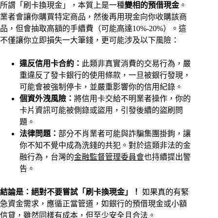
所謂「刷卡換現金」，本質上是一種
變相的預借現金
。
業者會讓你購買特定商品，然後再用現金向你收購該商
品，但會抽取高額的手續費（可能高達10%-20%）。這
不僅讓你立即損失一大筆錢，更可能涉及以下風險：
違反信用卡合約：
此類非真實消費的交易行為，嚴
重違反了發卡銀行的使用條款，一旦被銀行發現，
可能會被強制停卡，並嚴重影響你的信用紀錄。
個資外洩風險：
將信用卡交給不明業者操作，你的
卡片資訊可能被側錄或盜用，引發後續的盜刷問
題。
法律問題：
部分不肖業者可能與詐騙集團掛鉤，讓
你不知不覺中成為洗錢的共犯。對於這類非法的金
融行為，台灣的
金融監督管理委員會
也持續提出警
告。
結論是：絕對不要嘗試「刷卡換現金」！
如果真的有緊
急資金需求，應循正當管道，如銀行的預借現金或小額
信貸，雖然同樣有成本，但至少安全且合法。