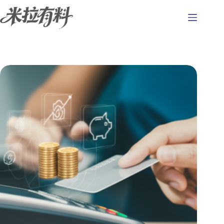
跳
至
主
要
內
容