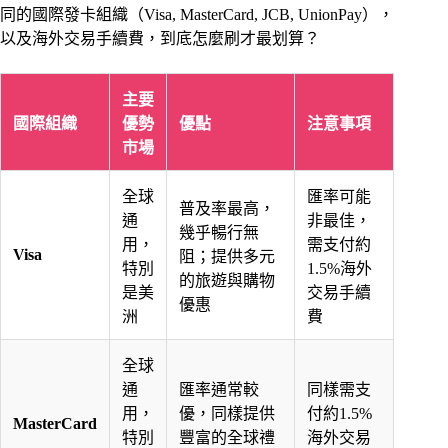
同的國際發卡組織（Visa, MasterCard, JCB, UnionPay），
以及海外交易手續費，到底怎麼刷才最划算？
主要
國際組織
優勢
優點
注意事項
市場
全球
匯率可能
普及率最高，
通
非最佳，
幾乎暢行無
用，
需支付約
Visa
阻；提供多元
特別
1.5%海外
的旅遊與購物
是美
交易手續
優惠
洲
費
全球
通
匯率通常較
同樣需支
用，
優，同樣提供
付約1.5%
MasterCard
特別
豐富的全球禮
海外交易