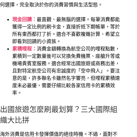
何選擇，完全取決於你的消費習慣與生活型態。
現金回饋：
最直觀、最無腦的選擇。每筆消費都能
獲得一定比例的刷卡金，直接折抵下期帳單，等於
所有東西都打了折。適合不喜歡複雜計算、希望立
即看到回饋的小資族。
累積哩程：
消費金額轉換為航空公司的哩程點數，
累積到一定數量後可以兌換免費機票、座艙升等或
機場貴賓室服務。適合經常出國旅遊或商務出差，
且對特定航空公司有忠誠度的「空中飛人」。要注
意的是，許多聯名卡雖然名字響亮，但哩程累積速
度未必最優，需要仔細比較各家信用卡的累積效
率。
出國旅遊怎麼刷最划算？三大國際組
織大比拼
海外消費是信用卡發揮價值的絕佳時機。不過，面對不