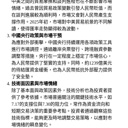
中美之間的貿易摩擦和談判進程也在不斷影響市場
情緒。過去曾因貿易政策變數引發人民幣貶值，而
在談判進展較為順利時，市場又會對人民幣產生支
撐作用。2025年初，市場對中美貿易前景的不同解
讀，使得匯率走勢顯得較為波動。
中國央行政策與市場干預
為應對外部衝擊，中國央行持續運用各項政策工具
進行市場調控。通過離岸央票發行、跨境融資參數
調整等措施，央行在一定程度上穩定了市場信心，
為人民幣提供了堅實的支持。同時，約1239億美元
的待結匯資金緩衝，也為人民幣抵抗外部壓力提供
了安全墊。
技術面因素與市場情緒
除了基本面與政策因素外，技術分析也為投資者提
供了參考依據。市場普遍關注的關鍵技術水平，如
7.17的支撐位與7.30的阻力位，常作為資金流向和
短期交易決策的重要參考點。投資者通過觀察這些
技術指標，能夠更及時地調整交易策略，以應對市
場情緒的瞬息變化。