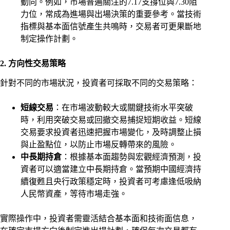
動向。例如，市場普遍關注的7.17支撐位與7.30阻
力位，常成為進場與出場決策的重要參考。當技術
指標與基本面信號產生共鳴時，交易者可更果斷地
制定操作計劃。
2. 方向性交易策略
針對不同的市場狀況，投資者可採取不同的交易策略：
短線交易
：在市場波動較大或關鍵技術水平突破
時，利用突破交易或回撤交易捕捉短期收益。短線
交易要求投資者迅速把握市場變化，及時調整止損
與止盈點位，以防止市場反轉帶來的風險。
中長期持倉
：根據基本面趨勢與宏觀經濟預測，投
資者可以適當建立中長期持倉。當預期中國經濟持
續復甦且央行政策穩定時，投資者可考慮逢低吸納
人民幣資產，等待市場走強。
實際操作中，投資者需靈活結合基本面和技術面信息，