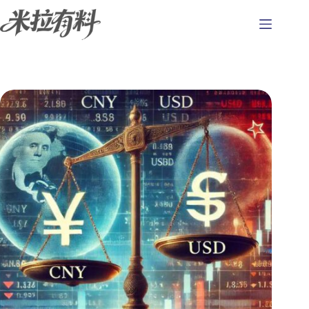
跳
至
主
要
內
容