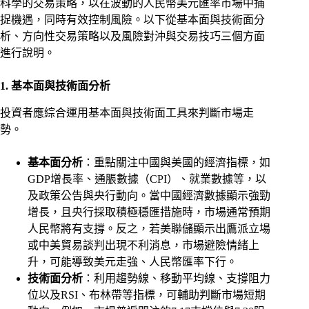
科學的交易策略，以在波動的人民幣美元匯率市場中捕
捉機遇，同時有效控制風險。以下從基本面與技術面分
析、方向性交易策略以及風險對沖與交易技巧三個方面
進行說明。
1. 基本面與技術面分析
投資者應綜合運用基本面與技術面工具來判斷市場走
勢。
基本面分析
：重點關注中國與美國的經濟指標，如
GDP增長率、通脹數據（CPI）、就業數據等，以
及政策公告與央行動向。當中國經濟數據顯示強勁
增長，且央行採取積極穩匯措施時，市場通常預期
人民幣將有支撐。反之，若美聯儲顯示出鷹派立場
或中美貿易談判出現不利消息，市場避險情緒上
升，可能導致美元走強、人民幣匯率下行。
技術面分析
：利用趨勢線、移動平均線、支撐阻力
位以及RSI、布林帶等指標，可輔助判斷市場短期