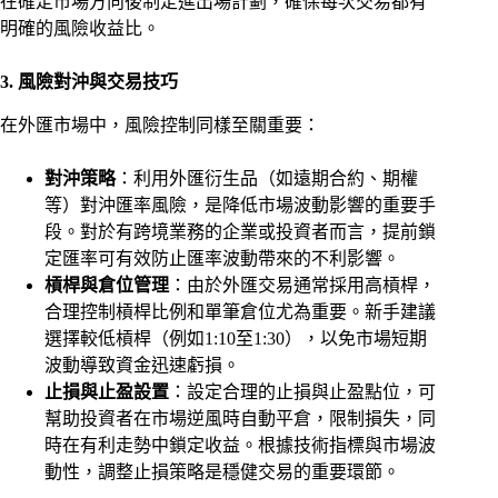
在確定市場方向後制定進出場計劃，確保每次交易都有
明確的風險收益比。
3. 風險對沖與交易技巧
在外匯市場中，風險控制同樣至關重要：
對沖策略
：利用外匯衍生品（如遠期合約、期權
等）對沖匯率風險，是降低市場波動影響的重要手
段。對於有跨境業務的企業或投資者而言，提前鎖
定匯率可有效防止匯率波動帶來的不利影響。
槓桿與倉位管理
：由於外匯交易通常採用高槓桿，
合理控制槓桿比例和單筆倉位尤為重要。新手建議
選擇較低槓桿（例如1:10至1:30），以免市場短期
波動導致資金迅速虧損。
止損與止盈設置
：設定合理的止損與止盈點位，可
幫助投資者在市場逆風時自動平倉，限制損失，同
時在有利走勢中鎖定收益。根據技術指標與市場波
動性，調整止損策略是穩健交易的重要環節。