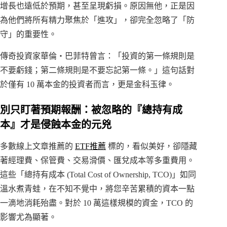
增長也遠低於預期，甚至呈現虧損。原因無他，正是因
為他們將所有精力聚焦於「進攻」，卻完全忽略了「防
守」的重要性。
傳奇投資家華倫・巴菲特曾言：「投資的第一條規則是
不要虧錢；第二條規則是不要忘記第一條。」這句話對
於僅有 10 萬本金的投資者而言，更是金科玉律。
別只盯著預期報酬：被忽略的『總持有成
本』才是侵蝕本金的元兇
多數線上文章推薦的
ETF推薦
標的，看似美好，卻隱藏
著經理費、保管費、交易滑價、匯兌成本等多重費用。
這些「總持有成本 (Total Cost of Ownership, TCO)」如同
溫水煮青蛙，在不知不覺中，將您辛苦累積的資本一點
一滴地消耗殆盡。對於 10 萬這樣規模的資金，TCO 的
影響尤為顯著。