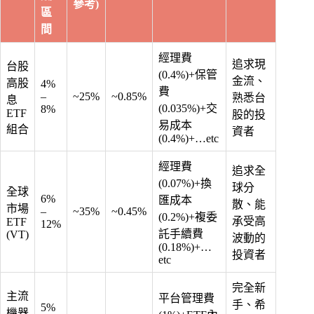
參考)
區
間
經理費
追求現
台股
(0.4%)+保管
金流、
高股
4%
費
–
~25%
~0.85%
熟悉台
息
(0.035%)+交
8%
ETF
股的投
易成本
組合
資者
(0.4%)+…etc
經理費
追求全
(0.07%)+換
球分
全球
6%
匯成本
散、能
市場
–
~35%
~0.45%
(0.2%)+複委
承受高
ETF
12%
託手續費
(VT)
波動的
(0.18%)+…
投資者
etc
完全新
主流
平台管理費
手、希
5%
機器