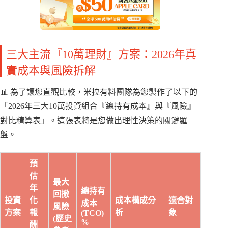
三大主流『10萬理財』方案：2026年真
實成本與風險拆解
📊 為了讓您直觀比較，米拉有料團隊為您製作了以下的
「2026年三大10萬投資組合『總持有成本』與『風險』
對比精算表」。這張表將是您做出理性決策的關鍵羅
盤。
預
估
最大
年
總持有
回撤
投資
化
成本構成分
適合對
成本
風險
方案
報
析
象
(TCO)
(歷史
%
酬