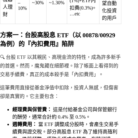
(1%)+ETF內
–
~30%
~1.30%
望自動
人理
扣費(0.3%)+
10%
化投資
…etc
財
的用戶
方案一：台股高股息 ETF（以 00878/00929
為例）的『內扣費用』陷阱
🔍 台股 ETF 以其親民、高現金流的特性，成為許多新手
的首選。然而，魔鬼藏在細節裡。除了帳面上看得到的
交易手續費，真正的成本殺手是「內扣費用」。
這筆費用直接從基金淨值中扣除，投資人無感，但傷害
卻是真實的。它主要包含：
經理費與保管費：
這是付給基金公司與保管銀行
的酬勞，通常合計約 0.4% 至 0.5%。
週轉費用：
當 ETF 調整成分股時，會產生交易手
續費與證交稅。部分高股息 ETF 為了維持高殖利