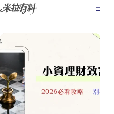
跳
至
主
要
內
容