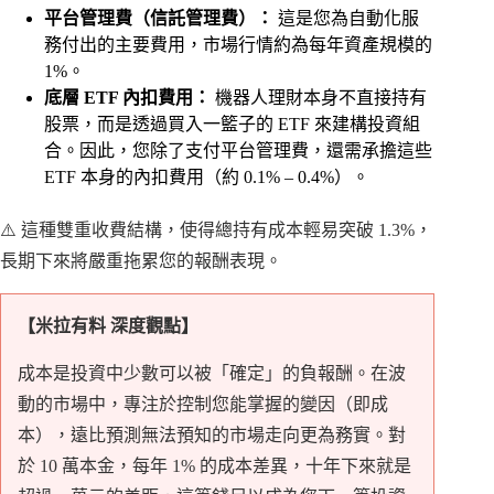
平台管理費（信託管理費）：
這是您為自動化服
務付出的主要費用，市場行情約為每年資產規模的
1%。
底層 ETF 內扣費用：
機器人理財本身不直接持有
股票，而是透過買入一籃子的 ETF 來建構投資組
合。因此，您除了支付平台管理費，還需承擔這些
ETF 本身的內扣費用（約 0.1% – 0.4%）。
⚠️ 這種雙重收費結構，使得總持有成本輕易突破 1.3%，
長期下來將嚴重拖累您的報酬表現。
【米拉有料 深度觀點】
成本是投資中少數可以被「確定」的負報酬。在波
動的市場中，專注於控制您能掌握的變因（即成
本），遠比預測無法預知的市場走向更為務實。對
於 10 萬本金，每年 1% 的成本差異，十年下來就是