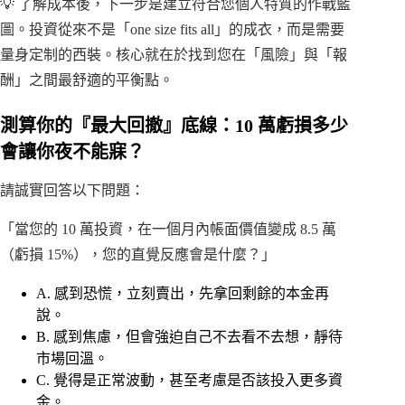
💡 了解成本後，下一步是建立符合您個人特質的作戰藍
圖。投資從來不是「one size fits all」的成衣，而是需要
量身定制的西裝。核心就在於找到您在「風險」與「報
酬」之間最舒適的平衡點。
測算你的『最大回撤』底線：10 萬虧損多少
會讓你夜不能寐？
請誠實回答以下問題：
「當您的 10 萬投資，在一個月內帳面價值變成 8.5 萬
（虧損 15%），您的直覺反應會是什麼？」
A. 感到恐慌，立刻賣出，先拿回剩餘的本金再
說。
B. 感到焦慮，但會強迫自己不去看不去想，靜待
市場回溫。
C. 覺得是正常波動，甚至考慮是否該投入更多資
金。