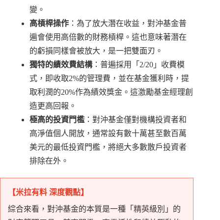
變。
高槓桿操作
：為了放大潛在收益，對沖基金普
遍會使用高倍數的財務槓桿。這也意味著潛在
的虧損同樣會被放大，是一把雙面刃。
獨特的績效費結構
：普遍採用「2/20」收費模
式，即收取2%的管理費，並在基金獲利時，提
取利潤的20%作為績效獎金。這激勵基金經理創
造更高回報。
極高的投資門檻
：對沖基金僅對機構投資者和
高淨值個人開放，通常設有數十萬甚至數百萬
美元的最低投資門檻，將絕大多數散戶投資者
排除在外。
【米拉有料 深度觀點】
綜合來看，對沖基金的本質是一種「精英級別」的