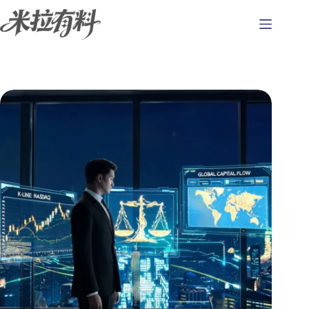
跳
至
主
要
內
容