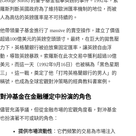
(George Soros) 的量子基金狙擊英鎊的事件。1992年，索
羅斯判斷英國政府為了維持歐洲匯率機制的地位，而被
人為高估的英鎊匯率是不可持續的。
他帶領量子基金進行了 massive 的賣空操作，建立了價值
超過100億美元的英鎊空頭頭寸。最終，在巨大的拋售壓
力下，英格蘭銀行被迫放棄固定匯率，讓英鎊自由浮
動，導致英鎊暴跌。索羅斯在此次交易中獲利超過10億
美元，而這一天（1992年9月16日）也被稱為「黑色星期
三」。這一戰，奠定了他「打垮英格蘭銀行的男人」的
稱號，也成為全球宏觀對沖策略的經典教科書案例。
對沖基金在金融穩定中扮演的角色
儘管充滿爭議，但從金融市場的宏觀角度看，對沖基金
也扮演著不可或缺的角色：
提供市場流動性
：它們頻繁的交易為市場注入