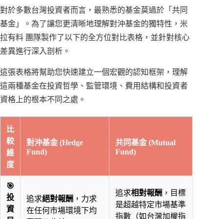
對於多數台灣投資者而言，最熟悉的基金莫過於「共同
基金」。為了讓您更清晰地理解對沖基金的獨特性，米
拉有料 團隊製作了以下的全方位對比表格，並針對核心
差異進行深入剖析。
這張表格將幫助您快速建立一個宏觀的認知框架，理解
這兩種基金在投資哲學、監管環境、費用結構和投資者
資格上的根本不同之處。
比
較
對沖基金 (Hedge
共同基金 (Mutual
Fund)
Fund)
維
度
🎯
追求
相對報酬
，目標
投
追求
絕對報酬
，力求
是超越特定市場基準
資
在任何市場環境下均
指數（如台灣加權指