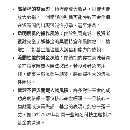
高槓桿的雙面刃
：槓桿能放大收益，同樣也能
放大虧損。一個錯誤的判斷可能導致基金淨值
在短時間內出現毀滅性打擊，甚至爆倉。
透明度低的操作風險
：由於監管寬鬆，投資者
很難完全了解基金的具體持倉和風險敞口。這
增加了對基金經理個人誠信和能力的依賴。
流動性差的資金凍結
：閉鎖期的存在意味著資
金在特定時間內無法撤出。若投資者急需用
錢，或市場環境發生劇變，將面臨極大的流動
性困境。
管理不善與關鍵人物風險
：許多對沖基金的成
功高度依賴一兩位核心基金經理。一旦核心人
物離開或決策失誤，基金的表現可能會一落千
丈，如2022-2023年期間一些知名科技主題對沖
基金的遭遇。