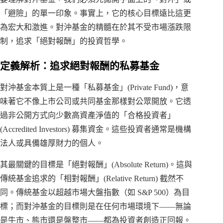
「避險」的單一印象。事實上，它的核心目標遠比這更
為宏大和激進。對沖基金的精髓在於其不受市場漲跌限
制，追求「絕對報酬」的投資哲學。
定義解析：追求絕對報酬的私募基金
對沖基金本質上是一種「私募基金」(Private Fund)，意
味著它不像上市公司或共同基金那樣對公眾開放。它透
過非公開方式向少數高資產淨值的「合格投資者」
(Accredited Investors) 募集資金。這些投資者通常是機構
法人或具備雄厚財力的個人。
其最關鍵的目標是「絕對報酬」(Absolute Return)。這與
傳統基金追求的「相對報酬」(Relative Return) 截然不
同。傳統基金以超越市場大盤指數（如 S&P 500）為目
標；而對沖基金的目標則是在任何市場環境下——無論
是牛市、熊市還是盤整市——都為投資者創造正回報。