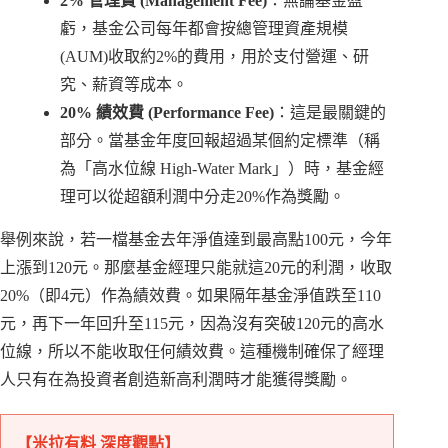
2% 管理費 (Management Fee)
：無論基金盈
虧，基金公司每年都會按總管理資產規模
(AUM)收取約2%的費用，用於支付營運、研
究、薪資等成本。
20% 績效費 (Performance Fee)
：這是最關鍵的
部分。當基金年度回報超過某個約定標準（稱
為「高水位線 High-Water Mark」）時，基金經
理可以從超額利潤中分走20%作為獎勵。
舉例來說，若一檔基金去年淨值達到最高點100元，今年
上漲到120元。那麼基金經理只能就這20元的利潤，收取
20%（即4元）作為績效費。如果隔年基金淨值跌至110
元，再下一年回升至115元，因為沒有突破120元的高水
位線，所以不能收取任何績效費。這種機制確保了經理
人只有在為投資者創造新高利潤時才能獲得獎勵。
【米拉有料 深度觀點】