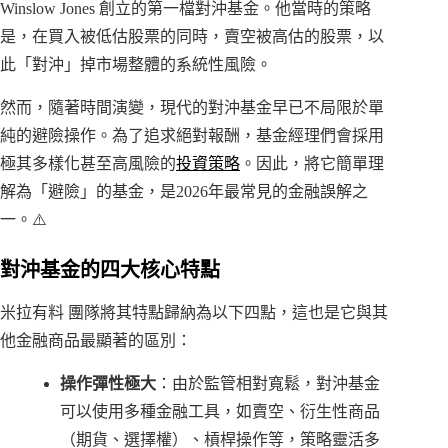
Winslow Jones 創立的第一檔對沖基金。他當時的策略
是，在買入被低估股票的同時，賣空被高估的股票，以
此「對沖」掉市場整體的系統性風險。
然而，隨著時間演變，現代的對沖基金早已不局限於單
純的避險操作。為了追求絕對報酬，基金經理們會採用
極其多樣化甚至高風險的
投資策略
。因此，將它簡單理
解為「避險」的基金，是2026年最常見的金融誤解之
一。⚠️
對沖基金的四大核心特點
米拉有料 團隊將其特點歸納為以下四點，這也是它與其
他金融商品最顯著的區別：
操作彈性極大
：由於監管相對寬鬆，對沖基金
可以使用多種金融工具，如賣空、衍生性商品
（期貨、選擇權）、槓桿操作等，策略靈活多