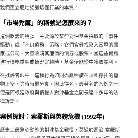
我們更立體地認識這個行業的本質。
「市場禿鷹」的稱號是怎麼來的？
這個貶義的稱號，主要源於某些對沖基金採取的「事件
驅動」或「不良債務」策略。它們會尋找陷入困境的國
家或公司，大量收購其廉價的債券或股票。當這些實體
進行債務重組或情況好轉時，基金便能從中獲取暴利。
在批評者眼中，這種行為如同禿鷹盤旋在垂死掙扎的獵
物上空，等待時機分食，因此得名。最著名的案例之一
便是阿根廷政府與債權人對沖基金之間長達十多年的法
律訴訟。
案例探討：索羅斯與英鎊危機 (1992年)
歷史上最驚心動魄的對沖基金戰役，莫過於喬治·索羅斯