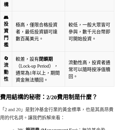
構
👥
投
極高，僅限
合格投資
較低，一般大眾皆可
資
者
，最低投資額可達
參與，數千元台幣即
門
數百萬美元。
可開始投資。
檻
🔄
較差，設有
閉鎖期
流動性高，投資者通
流
（Lock-up Period），
常可以隨時按淨值贖
動
通常為1年以上，期間
回。
性
資金無法贖回。
費用結構的秘密：2/20費用制是什麼？
「2 and 20」是對沖基金行業的黃金標準，也是其高昂費
用的代名詞。讓我們拆解來看：