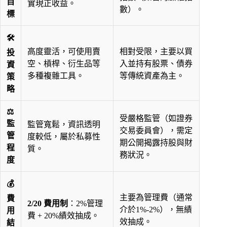
目
實現正收益。
數）。
標
🛠️
高度靈活，可使用賣
相對受限，主要以買
投
空、槓桿、衍生品等
入並持有股票、債券
資
多種複雜工具。
等傳統資產為主。
策
略
⚖️
受嚴格監管（如證券
監
監管寬鬆，資訊透明
交易委員會），需定
管
度較低，屬於私募性
期公開揭露持股與財
程
質。
務狀況。
度
💰
主要為管理費（通常
費
2/20 費用制
：2%管理
介於1%-2%），無績
用
費 + 20%績效抽成。
效抽成。
結