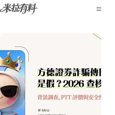
跳
至
主
要
內
容