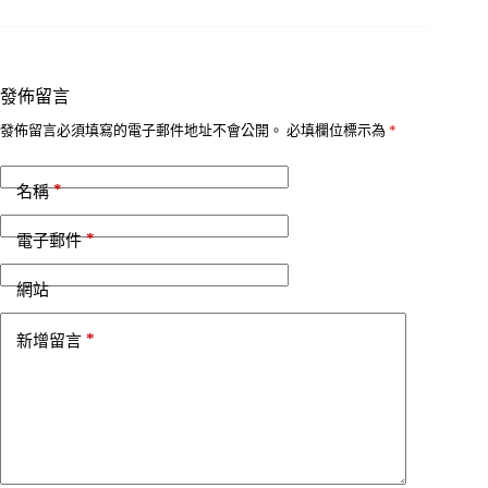
發佈留言
發佈留言必須填寫的電子郵件地址不會公開。
必填欄位標示為
*
*
名稱
*
電子郵件
網站
*
新增留言