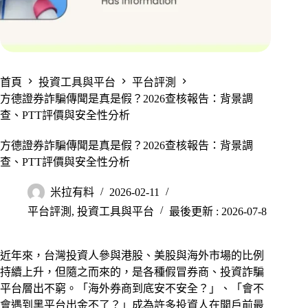
首頁
投資工具與平台
平台評測
方德證券詐騙傳聞是真是假？2026查核報告：背景調
查、PTT評價與安全性分析
方德證券詐騙傳聞是真是假？2026查核報告：背景調
查、PTT評價與安全性分析
米拉有料
2026-02-11
平台評測
,
投資工具與平台
最後更新 : 2026-07-8
近年來，台灣投資人參與港股、
美股
與海外市場的比例
持續上升，但隨之而來的，是各種假冒券商、投資詐騙
平台層出不窮。「海外券商到底安不安全？」、「會不
會遇到黑平台出金不了？」成為許多投資人在開戶前最