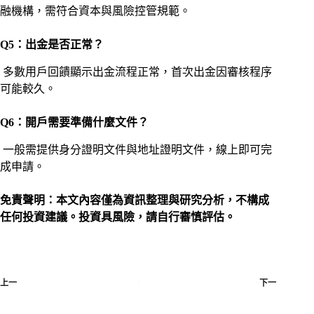
融機構，需符合資本與風險控管規範。
Q5：出金是否正常？
多數用戶回饋顯示出金流程正常，首次出金因審核程序
可能較久。
Q6：開戶需要準備什麼文件？
一般需提供身分證明文件與地址證明文件，線上即可完
成申請。
免責聲明：本文內容僅為資訊整理與研究分析，不構成
任何投資建議。投資具風險，請自行審慎評估。
上一
下一