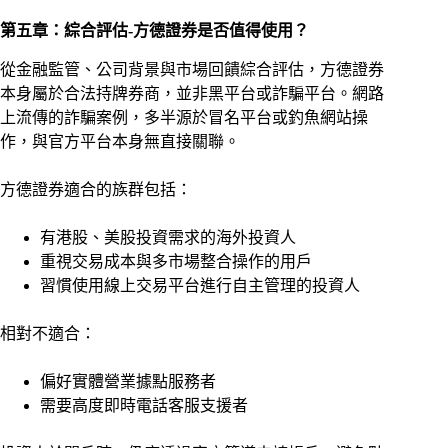
第五章：綜合評估-方德證券是否值得使用？
從金融監管、公司背景與市場回饋綜合評估，方德證券
本身屬於合法持牌券商，並非黑平台或詐騙平台。網路
上流傳的詐騙案例，多半源於冒名平台或釣魚網站操
作，與官方平台本身無直接關聯。
方德證券適合的族群包括：
有港股、美股投資需求的海外投資人
重視交易成本與多市場整合操作的用戶
習慣使用線上交易平台進行自主管理的投資人
相對不適合：
偏好實體營業據點服務者
需要高度即時電話客服支援者