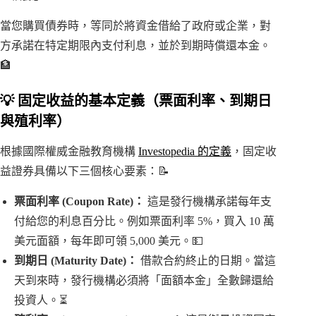
當您購買債券時，等同於將資金借給了政府或企業，對
方承諾在特定期限內支付利息，並於到期時償還本金。
🏦
💡 固定收益的基本定義（票面利率、到期日
與殖利率）
根據國際權威金融教育機構
Investopedia 的定義
，固定收
益證券具備以下三個核心要素：📝
票面利率 (Coupon Rate)：
這是發行機構承諾每年支
付給您的利息百分比。例如票面利率 5%，買入 10 萬
美元面額，每年即可領 5,000 美元。💵
到期日 (Maturity Date)：
借款合約終止的日期。當這
天到來時，發行機構必須將「面額本金」全數歸還給
投資人。⏳