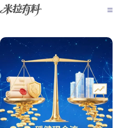
跳
至
主
要
內
容