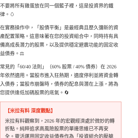
不要將所有雞蛋放在同一個籃子裡，這是投資界的鐵
律。🥚
在實務操作中，「股債平衡」是最經典且歷久彌新的資
產配置策略。這意味著在您的投資組合中，同時持有具
備高成長潛力的股票，以及提供穩定避震功能的固定收
益債券。⚖️
常見的「60/40 法則」（60% 股票 / 40% 債券）在 2026
年依然適用。當股市進入狂熱期，適度停利並將資金轉
入債券；當股市崩盤時，債券的配息與潛在上漲，將為
您提供逢低加碼股票的底氣。🔄
【米拉有料 深度觀點】
米拉有料觀察到，2026 年的宏觀經濟處於微妙的轉
折點。純粹追求高風險股票的單邊思維已不再安
全。靈活運用固定收益債券作為「投資組合的壓艙