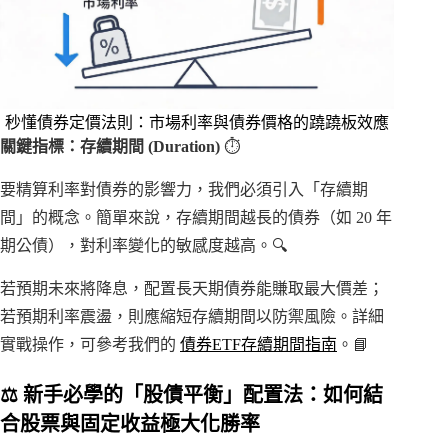
秒懂債券定價法則：市場利率與債券價格的蹺蹺板效應
關鍵指標：存續期間 (Duration)
⏱️
要精算利率對債券的影響力，我們必須引入「存續期
間」的概念。簡單來說，存續期間越長的債券（如 20 年
期公債），對利率變化的敏感度越高。🔍
若預期未來將降息，配置長天期債券能賺取最大價差；
若預期利率震盪，則應縮短存續期間以防禦風險。詳細
實戰操作，可參考我們的
債券ETF存續期間指南
。📘
⚖️ 新手必學的「股債平衡」配置法：如何結
合股票與固定收益極大化勝率