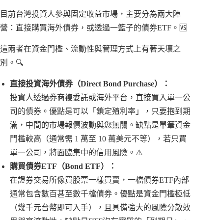
目前台灣投資人參與固定收益市場，主要分為兩大陣
營：直接購買海外債券，或透過一籃子的債券ETF。🆚
這兩者在資金門檻、流動性與管理方式上有著天壤之
別。🔍
直接投資海外債券（Direct Bond Purchase）：
投資人透過券商複委託或海外平台，直接買入單一公
司的債券。優點是可以「鎖定殖利率」，只要抱到期
滿，中間的市場報價波動與您無關。缺點是單筆資金
門檻較高（通常需 1 萬至 10 萬美元不等），若只買
單一公司，將面臨集中的信用風險。⚠️
購買債券ETF（Bond ETF）：
在證券交易所像買股票一樣買賣，一檔債券ETF內部
通常包含數百甚至數千檔債券。優點是資金門檻極低
（幾千元台幣即可入手），且具備強大的風險分散效