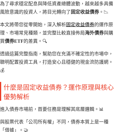
為了尋求穩定配息與降低資產總體波動，越來越多具備
風險意識的投資人，將目光轉向了
固定收益債券
。📉
本文將帶您從零開始，深入解析
固定收益債券
的運作原
理、市場常見種類，並完整比較直接佈局
海外債券
與購
買
債券ETF
的差異。🔍
透過這篇完整指南，幫助您在充滿不確定性的市場中，
聰明配置投資工具，打造安心且穩健的現金流防護網。
💰
什麼是固定收益債券？運作原理與核心
優勢解析
進入債券市場前，首要任務是理解其底層邏輯。📊
與股票代表「公司所有權」不同，債券本質上是一種
「借據」。🤝