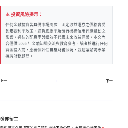
⚠️ 投資風險提示：
任何金融投資皆具備市場風險。固定收益證券之價格會受
到宏觀利率政策、通貨膨脹率及發行機構信用評級變動之
影響。過往的配息率與績效不代表未來收益保證。本文內
容僅供 2026 年金融知識交流與教育參考，讀者於進行任何
資金投入前，應審慎評估自身財務狀況，並建議諮詢專業
持牌財務顧問。
上一
下一
發佈留言
發佈留言必須填寫的電子郵件地址不會公開。
必填欄位標示為
*