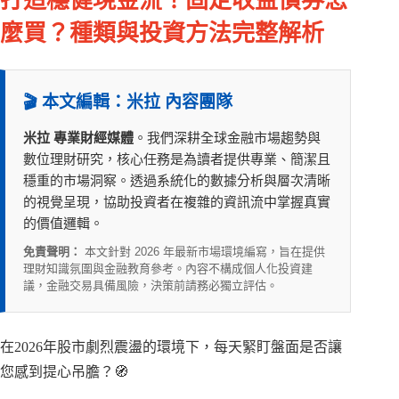
打造穩健現金流！固定收益債券怎
麼買？種類與投資方法完整解析
🎬 本文編輯：米拉 內容團隊
米拉 專業財經媒體
。我們深耕全球金融市場趨勢與
數位理財研究，核心任務是為讀者提供專業、簡潔且
穩重的市場洞察。透過系統化的數據分析與層次清晰
的視覺呈現，協助投資者在複雜的資訊流中掌握真實
的價值邏輯。
免責聲明：
本文針對 2026 年最新市場環境編寫，旨在提供
理財知識氛圍與金融教育參考。內容不構成個人化投資建
議，金融交易具備風險，決策前請務必獨立評估。
在2026年股市劇烈震盪的環境下，每天緊盯盤面是否讓
您感到提心吊膽？🧭