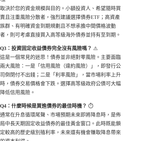
取決於您的資金規模與目的。小額投資人、希望隨時買
賣且注重風險分散者，強烈建議選擇債券ETF；高資產
族群、有明確資金到期規劃且不想承擔中間價格波動
者，則可考慮直接買入高等級海外債券並持有至到期。
Q3：投資固定收益債券完全沒有風險嗎？
⚠️
這是一個常見的迷思！債券並非絕對零風險。主要面臨
兩大風險：一是「信用風險（違約風險）」，即發行公
司倒閉付不出錢；二是「利率風險」，當市場利率上升
時，債券交易價格會下跌。選擇高等級政府公債可大幅
降低信用風險。
Q4：什麼時候是買進債券的最佳時機？
⏱️
通常在升息循環尾聲、市場預期未來即將降息時，是佈
局中長天期固定收益債券的最佳黃金窗口。此時既能鎖
定較高的歷史級別殖利率，未來還有機會賺取降息帶來