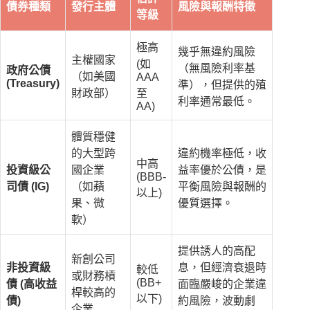
債券種類
發行主體
風險與報酬特徵
等級
極高
幾乎無違約風險
主權國家
(如
（無風險利率基
政府公債
（如美國
AAA
(Treasury)
準），但提供的殖
財政部）
至
利率通常最低。
AA)
體質穩健
的大型跨
違約機率極低，收
中高
投資級公
國企業
益率優於公債，是
(BBB-
司債 (IG)
（如蘋
平衡風險與報酬的
以上)
果、微
優質選擇。
軟）
提供誘人的高配
新創公司
非投資級
息，但經濟衰退時
較低
或財務槓
(BB+
債 (高收益
面臨嚴峻的企業違
桿較高的
以下)
債)
約風險，波動劇
企業