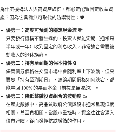
為什麼機構法人與高資產族群，都必定配置固定收益資
產？因為它具備無可取代的防禦特性：🛡️
優勢一：高度可預測的穩定現金流 💸
只要發行機構不發生違約，投資人就能定期（通常是
半年或一年）收到固定的利息收入，非常適合需要被
動收入的退休族群。
優勢二：持有至到期的保本特性 🔒
儘管債券價格在交易市場中會隨利率上下波動，但只
要您「持有至到期日」，無論期間價格如何跌宕，都
能拿回 100% 的票面本金（前提是無違約）。
優勢三：降低整體投資組合的波動度 📉
在歷史數據中，高品質政府公債與股市通常呈現低度
相關，甚至負相關。當股市重挫時，資金往往會湧入
債市避險，從而發揮抗跌緩衝的作用。