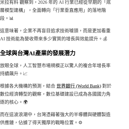
米拉有料 觀察到，2026 年的 AI 行業已經從早期的「底
層模型建構」，全面轉向「行業垂直應用」的落地階
段。📊
這意味著，企業不再盲目追求技術噱頭，而是更加看重
AI 技術能為營收帶來多少實質的增長與效能提升。💰
全球與台灣AI產業的發展潛力
放眼全球，人工智慧市場規模正以驚人的複合年增長率
持續飆升。📈
根據各大機構的預測，結合
世界銀行 (World Bank)
對於
數位經濟轉型的觀察，數位基礎建設已成為各國國力角
逐的核心。🌍
而在這波浪潮中，台灣憑藉著強大的半導體與硬體製造
供應鏈，佔據了得天獨厚的戰略位置。⚙️