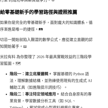
行業 的成功率與薪資競爭力。🎯
給零基礎新手的學習路徑與證照推薦
如果你是完全的零基礎新手，面對龐大的知識體系，循
序漸進是唯一的捷徑。🛤️
切忌一開始就陷入艱澀的數學公式，應從建立直觀的認
知開始著手。📖
米拉有料 為你整理了 2026 年最具實戰效益的三階段學
習藍圖。🗺️
階段一：建立底層邏輯。
掌握基礎的 Python 語
法，理解數據結構，並熟練使用現有的生成式 AI
輔助工具（如進階提示詞技巧）。
階段二：專注特定領域應用。
結合自身原有的專
業背景，學習數據分析工具（如 SQL、
Tableau），嘗試完成小型資料視覺化專案。