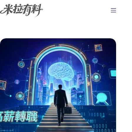
跳
至
主
要
內
容