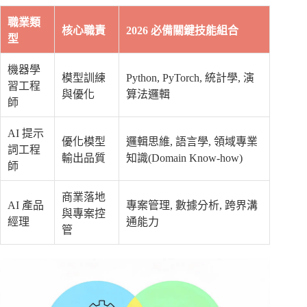
職業類
核心職責
2026 必備關鍵技能組合
型
機器學
模型訓練
Python, PyTorch, 統計學, 演
習工程
與優化
算法邏輯
師
AI 提示
優化模型
邏輯思維, 語言學, 領域專業
詞工程
輸出品質
知識(Domain Know-how)
師
商業落地
AI 產品
專案管理, 數據分析, 跨界溝
與專案控
經理
通能力
管