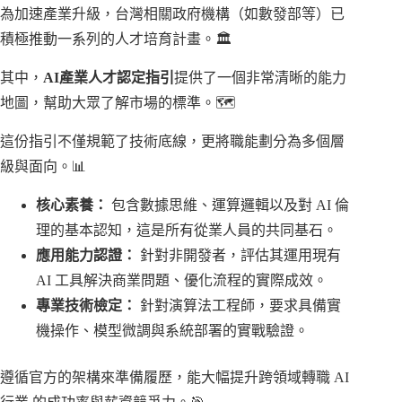
為加速產業升級，台灣相關政府機構（如數發部等）已
積極推動一系列的人才培育計畫。🏛️
其中，
AI產業人才認定指引
提供了一個非常清晰的能力
地圖，幫助大眾了解市場的標準。🗺️
這份指引不僅規範了技術底線，更將職能劃分為多個層
級與面向。📊
核心素養：
包含數據思維、運算邏輯以及對 AI 倫
理的基本認知，這是所有從業人員的共同基石。
應用能力認證：
針對非開發者，評估其運用現有
AI 工具解決商業問題、優化流程的實際成效。
專業技術檢定：
針對演算法工程師，要求具備實
機操作、模型微調與系統部署的實戰驗證。
遵循官方的架構來準備履歷，能大幅提升跨領域轉職 AI